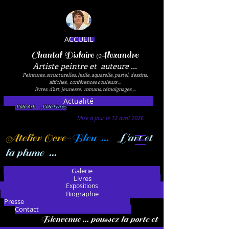
ACCUEIL
Chantal Dislaire Alexandre
Artiste peintre et auteure ...
Peintures, structurelles, huile, aquarelle, pastel, dessins,
affiches, conférences couleurs ...
livres. d'art, jeunesse, romans, témoignages ,..
Actualité
Côté Arts
.
Côté Livres
Mise à jour le 12 avril 2026
Atelier Ocre-
Bleu ...
L'art et
la plume ...
Galerie
Livres
Expositions
Biographie
Presse
Contact
Bienvenue ... poussez la porte et