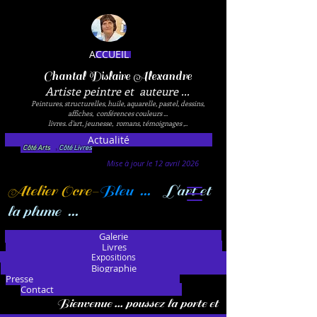
ACCUEIL
Chantal Dislaire Alexandre
Artiste peintre et auteure ...
Peintures, structurelles, huile, aquarelle, pastel, dessins,
affiches, conférences couleurs ...
livres. d'art, jeunesse, romans, témoignages ,..
Actualité
Côté Arts
.
Côté Livres
Mise à jour le 12 avril 2026
Atelier Ocre-
Bleu ...
L'art et
la plume ...
Galerie
Livres
Expositions
Biographie
Presse
Contact
Bienvenue ... poussez la porte et