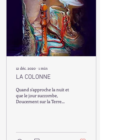
12 déc. 2020
∙
1
min
LA COLONNE
Quand s'approche la nuit et
que le jour succombe,
Doucement sur la Terre
arrive une colombe, Attirée
par le son d'une flûte
mystique, Elle s