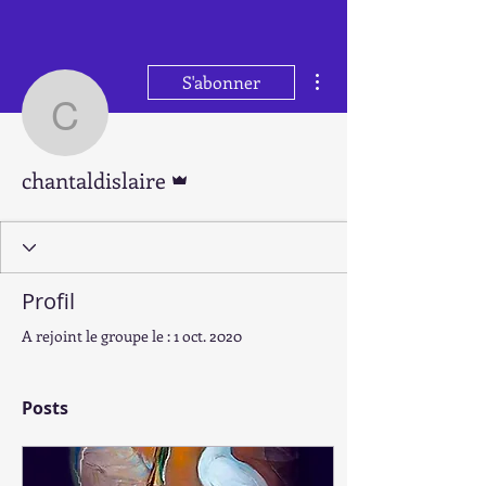
entrez...
Plus d'actions
S'abonner
chantaldislaire
Administrateur
chantaldislaire
Profil
A rejoint le groupe le : 1 oct. 2020
Posts