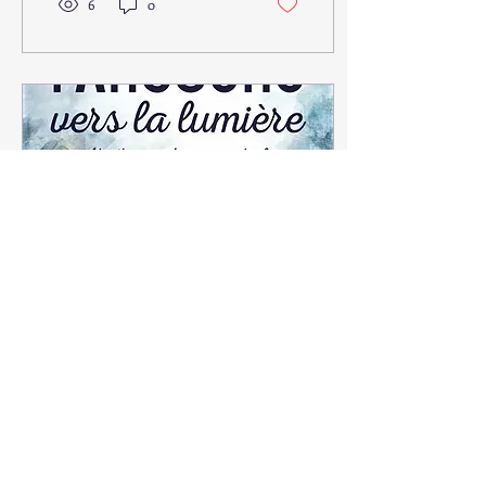
6
0
11 déc. 2020
∙
1
min
Parcours vers la lumière
C'est avec plaisir que je
vous présente mon dernier
livre qui vient de paraître