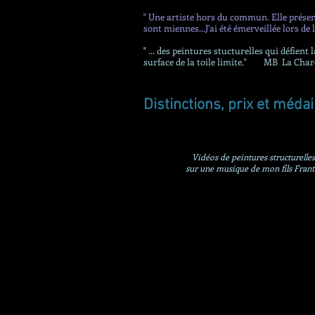
" Une artiste hors du commun. Elle présent
sont miennes...J'ai été émerveillée lors de l
"
... des peintures stucturelles qui défient
surface de la toile limite." MB La Chare
Distinctions, prix et méda
Vidéos de peintures structurelles
sur une musique de mon fils Fran