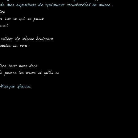
 de mes expositions de «peintures structurelles" en musée :
ire
s sur ce qui se passe
ment
voilées de silence bruissant
onnées au vent
s dire sans nous dire
lle pousse les murs et qu'ils se
Monique .Bussac.