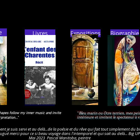
e
Livres
Expositions
Biographie
" Bleu marin ou Ocre terrien, mes pe
shapes follow my inner music and invite
intérieure et invitent le spectateur à v
pretation..."
ment je suis servi et au delà...de la poésie et du rêve qui fait tout simplement d
jugué merci pour ce si beau voyage dans l'intemporel et qui sait au delà... Big U
3 Pascal Manitoba, peintre