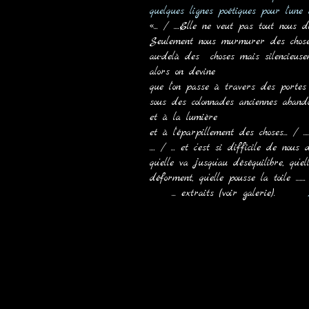
quelques lignes poétiques pour l'une
«... / ....Elle ne veut pas tout nous d
Seulement nous murmurer des chose
au-delà des choses mais silencieuse
alors on devine
que l'on passe à travers des portes 
sous des colonnades anciennes aband
et à la lumière
et à l'éparpillement des choses... / ....
.... / ... et c'est si difficile de nou
qu'elle va jusqu'au déséquilibre, qu'e
déforment, qu'elle pousse la toile .......
... extraits (voir galerie).