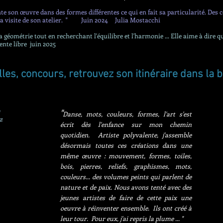
e son œuvre dans des formes différentes ce qui en fait sa particularité. Des c
a visite de son atelier.
" Juin 2024 Julia Mostacchi
 la géométrie tout en recherchant l'équilibre et l'harmonie ... Elle aime à dire q
nte libre juin 2025
illes, concours, retrouvez son itinéraire dans la 
"
Danse, mots, couleurs, formes, l'art s'est
tz
écrit dès l'enfance sur mon chemin
quotidien. Artiste polyvalente, j'assemble
désormais toutes ces créations dans une
même œuvre : mouvement, formes, toiles,
bois, pierres, reliefs, graphismes, mots,
couleurs... des volumes peints qui parlent de
nature et de paix. Nous avons tenté avec des
jeunes artistes de faire de cette paix une
oeuvre à réinventer ensemble. Ils ont créé à
leur tour. Pour eux, j'ai repris la plume ... "