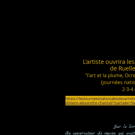
L'artiste ouvrira le
de Ruell
"l'art et la plume, Ocr
(journées natio
2-3-4
https://lesjourneesnationalesdesartiste
dislaire-alexandre-chantal/?partage
Sur le livre
Un conservateur de musée, qui avait