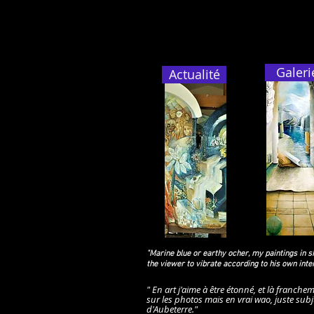
Galeri
Actualité
"Marine blue or earthy ocher, my paintings in 
the viewer to vibrate according to his own inter
" En art j'aime à être étonné, et là franche
sur les photos mais en vrai wao, juste sub
d'Aubeterre." Mai 202