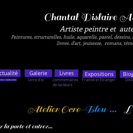
Chantal Dislaire A
Artiste peintre et aute
Peintures, structurelles, huile, aquarelle, pastel, dessins,
livres. d'art, jeunesse, romans, témo
ctualité
Galerie
Livres
Expositions
Bio
Livre d'or commentaires France et Étranger Distin
rts
.
Côté Livres
de lecteur
Atelier Ocre-
Bleu ...
L'
 la porte et entrez...