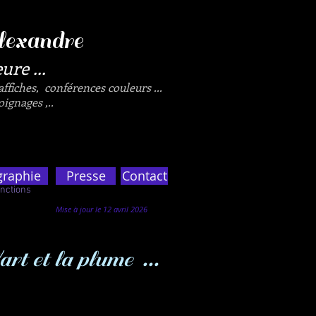
lexandre
ure ...
 affiches, conférences couleurs ...
ignages ,..
graphie
Presse
Contact
ctions
s
Mise à jour le 12 avril 2026
art et la plume ...