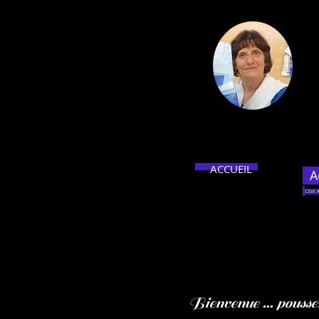
ACCUEIL
A
Côté A
Bienvenue ... poussez