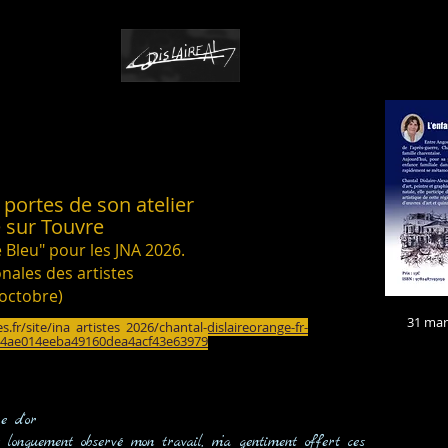
s portes de son atelier
e sur Touvre
e Bleu" pour les JNA 2026.
nales des artistes
 octobre)
31 mars
s.fr/site/jna_artistes_2026/chantal-dislaireorange-fr-
=9a4ae014eeba49160dea4acf43e63979
V
 d'or
 longuement observé mon travail,
m’a gentiment offert ces