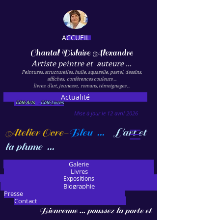
ACCUEIL
Chantal Dislaire Alexandre
Artiste peintre et auteure ...
Peintures, structurelles, huile, aquarelle, pastel, dessins,
affiches, conférences couleurs ...
livres. d'art, jeunesse, romans, témoignages ,..
Actualité
Côté Arts
.
Côté Livres
Mise à jour le 12 avril 2026
Atelier Ocre-
Bleu ...
L'art et
la plume ...
Galerie
Livres
Expositions
Biographie
Presse
Contact
Bienvenue ... poussez la porte et