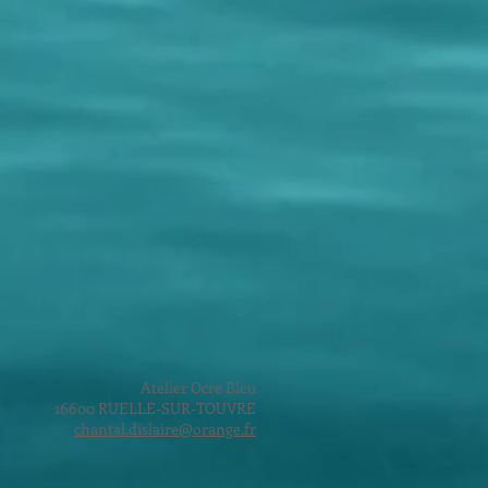
Atelier Ocre Bleu
16600 RUELLE-SUR-TOUVRE
chantal.dislaire@orange.fr