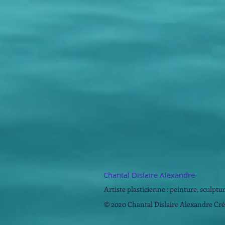
Chantal Dislaire Alexandre
Artiste plasticienne : peinture, sculpture
© 2020 Chantal Dislaire Alexandre Cr