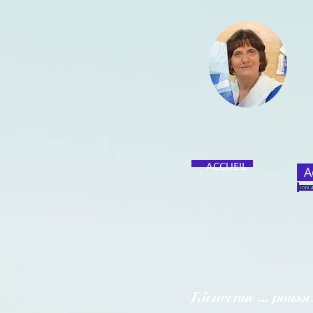
ACCUEIL
A
Côté A
Bienvenue ... poussez