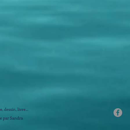
, dessin, livre...
ée par Sandra