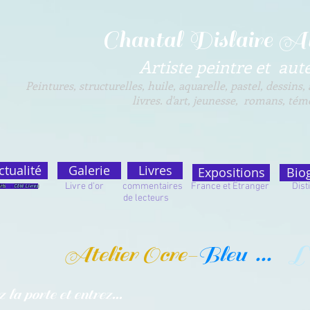
Chantal Dislaire A
Artiste peintre et aute
Peintures, structurelles, huile, aquarelle, pastel, dessins,
livres. d'art, jeunesse, romans, témo
ctualité
Galerie
Livres
Expositions
Bio
Livre d'or commentaires France et Étranger Distin
rts
.
Côté Livres
de lecteur
Atelier Ocre-
Bleu ...
L'
 la porte et entrez...