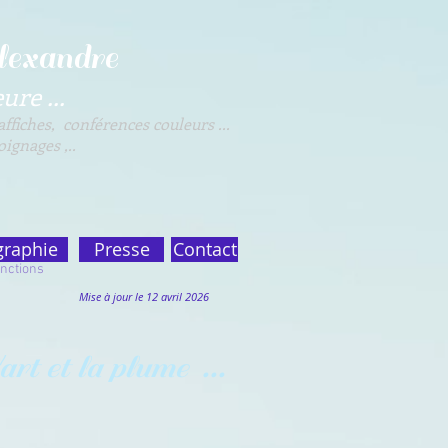
lexandre
ure ...
 affiches, conférences couleurs ...
ignages ,..
graphie
Presse
Contact
ctions
s
Mise à jour le 12 avril 2026
art et la plume ...