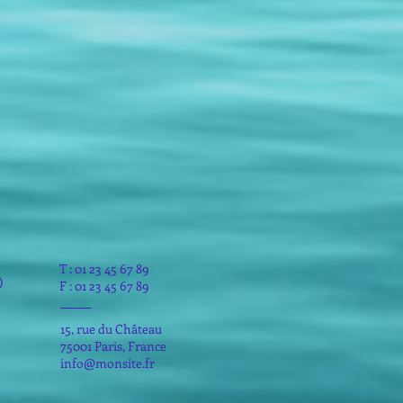
T : 01 23 45 67 89
®
F : 01 23 45 67 89
15, rue du Château
75001 Paris, France
info@monsite.fr